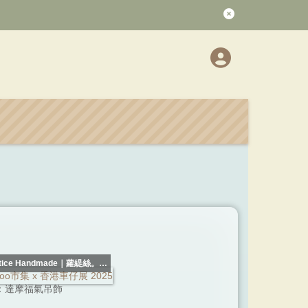
ice Handmade｜蘿緹絲。手
作
：達摩福氣吊飾