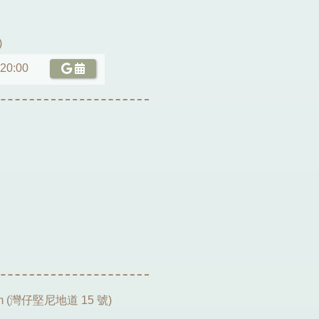
)
 20:00
m (灣仔堅尼地道 15 號)