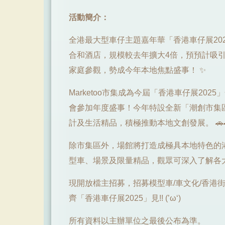
活動簡介：
全港最大型車仔主題嘉年華「香港車仔展20
合和酒店，規模較去年擴大4倍，預預計吸
家庭參觀，勢成今年本地焦點盛事！ ✨
Marketoo市集成為今屆「香港車仔展20
會參加年度盛事！今年特設全新「潮創市集
計及生活精品，積極推動本地文創發展。 🚗
除市集區外，場館將打造成極具本地特色的
型車、場景及限量精品，觀眾可深入了解各
現開放檔主招募，招募模型車/車文化/香港
齊「香港車仔展2025」見!! (’ω‘)
所有資料以主辦單位之最後公布為準。