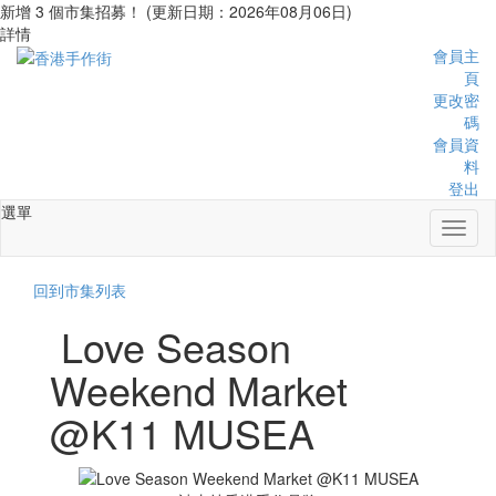
新增 3 個市集招募！ (更新日期：2026年08月06日)
詳情
會員主
頁
更改密
碼
會員資
料
登出
選單
Toggl
naviga
回到市集列表
Love Season
Weekend Market
@K11 MUSEA