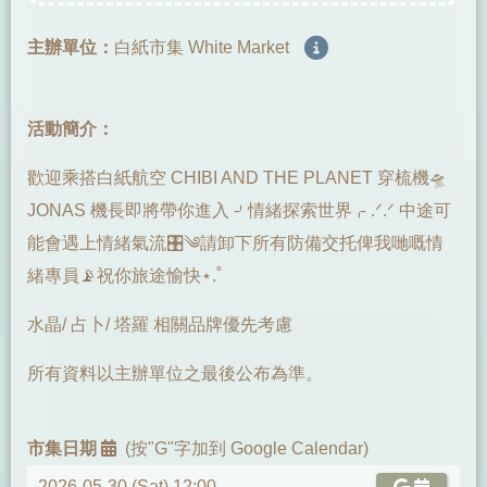
主辦單位：
白紙市集 White Market
活動簡介：
歡迎乘搭白紙航空 CHIBI AND THE PLANET 穿梳機🛸
JONAS 機長即將帶你進入 ⌏情緒探索世界⌌ .ᐟ.ᐟ 中途可
能會遇上情緒氣流🎛️༄請卸下所有防備交托俾我哋嘅情
緒專員📡祝你旅途愉快⋆.˚
水晶/ 占卜/ 塔羅 相關品牌優先考慮
所有資料以主辦單位之最後公布為準。
市集日期
(按"G"字加到 Google Calendar)
2026-05-30 (Sat) 12:00 -