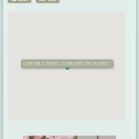
白紙市集 x JONAS - CHIBI AND THE PLANET