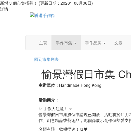
新增 3 個市集招募！ (更新日期：2026年08月06日)
詳情
主頁
手作市集
手作品牌
文章
回到市集列表
愉景灣假日市集 Christ
主辦單位：
Handmade Hong Kong
活動簡介：
✨ 手作人注意！ ✨
愉景灣假日市集攤位申請現已開放，活動將於11月24
作、創意精品或藝術品，呢個係展示創作俾熱愛支持
名額有限，欲報從速！🎨🖤