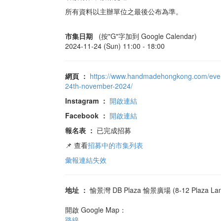
所有資料以主辦單位之最後公布為準。
市集日期
(按"G"字加到 Google Calendar)
2024-11-24 (Sun) 11:00 -
18:00
網頁
：
https://www.handmadehongkong.com/event
24th-november-2024/
Instagram
：
開啟連結
Facebook
：
開啟連結
報名表
：
已完成招募
📌 查看
招募中的市集列表
彙報連結失效
地址
：
愉景灣 DB Plaza 愉景廣場 (8-12 Plaza Lane D
開啟 Google Map：
路線