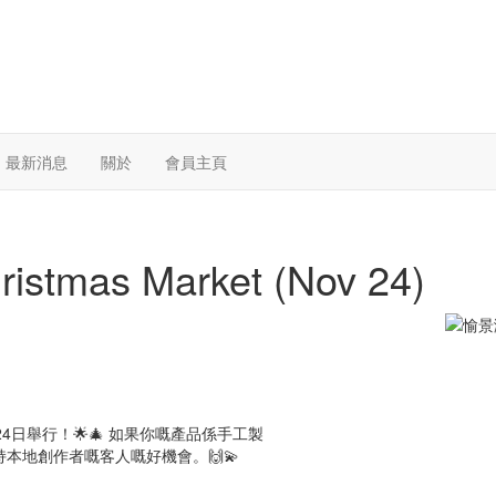
最新消息
關於
會員主頁
mas Market (Nov 24)
日舉行！🌟🎄 如果你嘅產品係手工製
本地創作者嘅客人嘅好機會。🙌💫