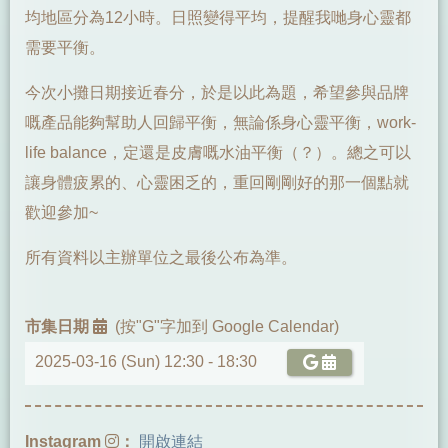
均地區分為12小時。日照變得平均，提醒我哋身心靈都
需要平衡。
今次小攤日期接近春分，於是以此為題，希望參與品牌
嘅產品能夠幫助人回歸平衡，無論係身心靈平衡，work-
life balance，定還是皮膚嘅水油平衡（？）。總之可以
讓身體疲累的、心靈困乏的，重回剛剛好的那一個點就
歡迎參加~
所有資料以主辦單位之最後公布為準。
市集日期
(按"G"字加到 Google Calendar)
2025-03-16 (Sun) 12:30 -
18:30
Instagram
：
開啟連結