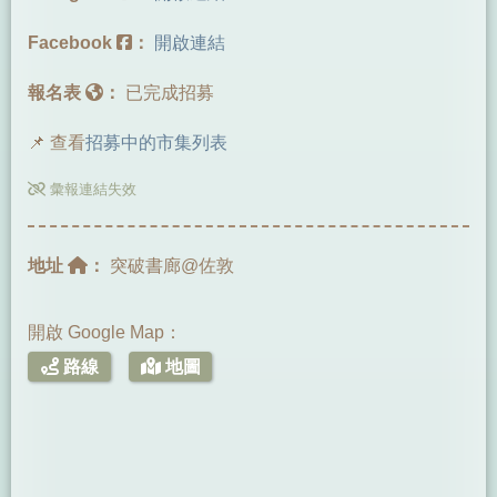
Facebook
：
開啟連結
報名表
：
已完成招募
📌 查看
招募中的市集列表
彙報連結失效
地址
：
突破書廊@佐敦
開啟 Google Map：
路線
地圖