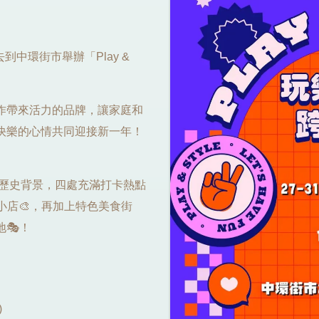
去到中環街市舉辦「Play &
作帶來活力的品牌，讓家庭和
快樂的心情共同迎接新一年！
的歷史背景，四處充滿打卡熱點
小店🎨，再加上特色美食街
🎭！
)