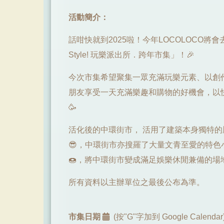
活動簡介：
話咁快就到2025啦！今年LOCOLOCO將會
Style! 玩樂派出所．跨年市集」！🎉
今次市集希望聚集一眾充滿玩樂元素、以創
朋友享受一天充滿樂趣和購物的好機會，以
🥳
活化後的中環街市， 活用了建築本身獨特
😎，中環街市亦搜羅了大量文青至愛的特色
🍩，將中環街市變成滿足娛樂休閒兼備的場地
所有資料以主辦單位之最後公布為準。
市集日期
(按"G"字加到 Google Calendar