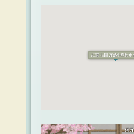
紅棗 桂圓 穿越中環街市