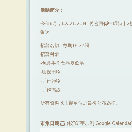
活動簡介：
今個8月，EXD EVENT將會再係中環街市
從速！
招募名額 : 每期18-22間
招募對象 :
-包裝手作食品及飲品
-環保⽤物
-手作飾物
-手作擺設
所有資料以主辦單位之最後公布為準。
市集日期
(按"G"字加到 Google Calendar