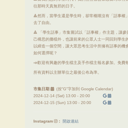
往那時天真無邪的日子。
🔺然而，當學生還是學生時，卻常概嘆沒有「話事權
去了自由。
🔺 「學生話事」市集嘗試以「話事權」作主題，讓
己構思的攤檔外，也讓前來的公眾人士一同回到學生
以締造一個空間，讓大眾思考生活中所擁有話事的機
如何選擇呢？
📣歡迎有興趣的學生檔主及手作檔主報名參加。免費
所有資料以主辦單位之最後公布為準。
市集日期
(按"G"字加到 Google Calendar)
2024-12-14 (Sat) 13:00 -
20:00
2024-12-15 (Sun) 13:00 -
20:00
Instagram
：
開啟連結