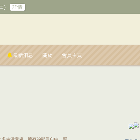
日)
詳情
最新消息
關於
會員主頁
太多生活憂慮，擁有的那份自由，嚮