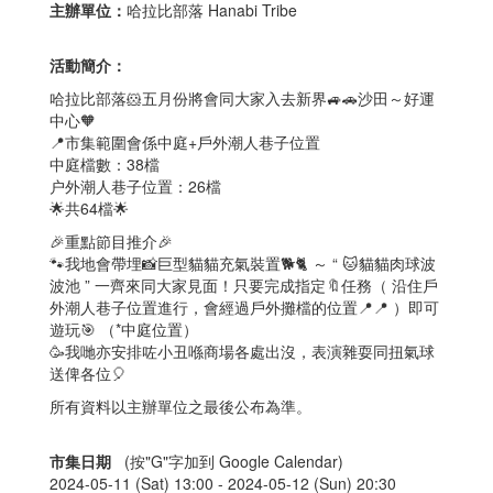
主辦單位：
哈拉比部落 Hanabi Tribe
活動簡介：
哈拉比部落🐹五月份將會同大家入去新界🚙🚗沙田～好運
中心🧡
📍市集範圍會係中庭+戶外潮人巷子位置
中庭檔數：38檔
户外潮人巷子位置：26檔
🌟共64檔🌟
🎉重點節目推介🎉
🐾我地會帶埋📸巨型貓貓充氣裝置🐕🐈 ～ “ 🐱貓貓肉球波
波池 ” 一齊來同大家見面！只要完成指定🔖任務（ 沿住戶
外潮人巷子位置進行，會經過戶外攤檔的位置📍📍 ）即可
遊玩🎯 （*中庭位置）
🥳我哋亦安排咗小丑喺商場各處出沒，表演雜耍同扭氣球
送俾各位🎈
所有資料以主辦單位之最後公布為準。
市集日期
(按"G"字加到 Google Calendar)
2024-05-11 (Sat) 13:00 -
2024-05-12 (Sun) 20:30