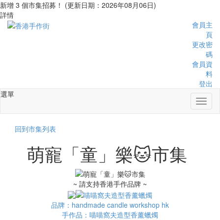
新增 3 個市集招募！ (更新日期：2026年08月06日)
詳情
會員主
頁
更改密
碼
會員資
料
登出
選單
Toggl
naviga
回到市集列表
萌寵「童」樂🐱市集
~ 請支持香港手作品牌 ~
品牌：handmade candle workshop hk
手作品：喵喵窩夫造型香薰蠟燭