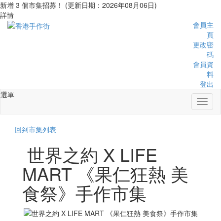
新增 3 個市集招募！ (更新日期：2026年08月06日)
詳情
會員主
頁
更改密
碼
會員資
料
登出
選單
Toggl
naviga
回到市集列表
世界之約 X LIFE
MART 《果仁狂熱 美
食祭》手作市集