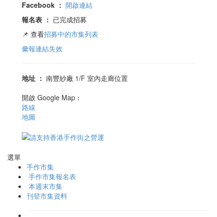
Facebook
：
開啟連結
報名表
：
已完成招募
📌 查看
招募中的市集列表
彙報連結失效
地址
：
南豐紗廠 1/F 室內走廊位置
開啟 Google Map：
路線
地圖
選單
手作市集
手作市集報名表
本週末市集
刊登市集資料