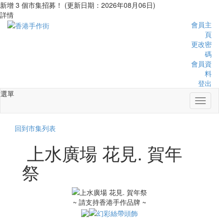
新增 3 個市集招募！ (更新日期：2026年08月06日)
詳情
會員主
頁
更改密
碼
會員資
料
登出
選單
Toggl
naviga
回到市集列表
上水廣場 花見. 賀年
祭
~ 請支持香港手作品牌 ~