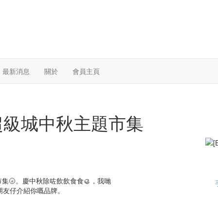
最新消息
關於
會員主頁
 大埔超級城中秋主題市集
市集🌝。慶中秋除咗飲飲食食🥮，我哋
朋友仔介紹你嘅品牌。