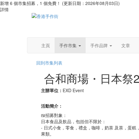
新增 6 個市集招募，1 個免費！ (更新日期：2026年08月03日)
詳情
主頁
手作市集
手作品牌
文章
回到市集列表
合和商場・日本祭20
主辦單位：
EXD Event
活動簡介：
🍱招募對象：
日本食品及飲品，包括但不限於：
- 日式小食，零食，禮盒，咖啡，奶茶 及茶，蛋
果類。