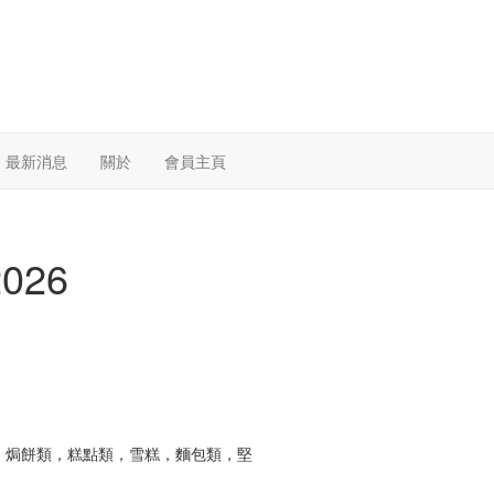
最新消息
關於
會員主頁
26
糕，焗餅類，糕點類，雪糕，麵包類，堅