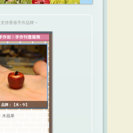
請支持香港手作品牌 ~
品牌：【木 • 乍】
：木蘋果