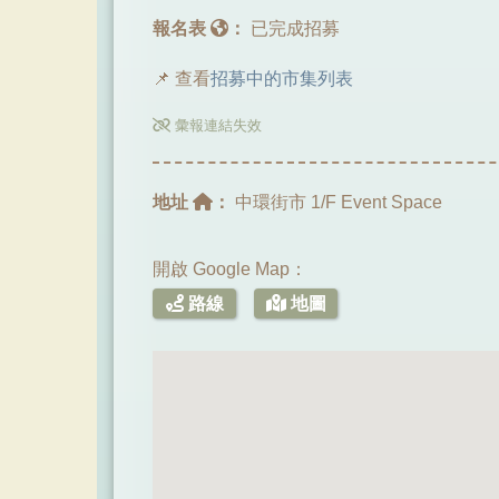
報名表
：
已完成招募
📌 查看
招募中的市集列表
彙報連結失效
地址
：
中環街市 1/F Event Space
開啟 Google Map：
路線
地圖