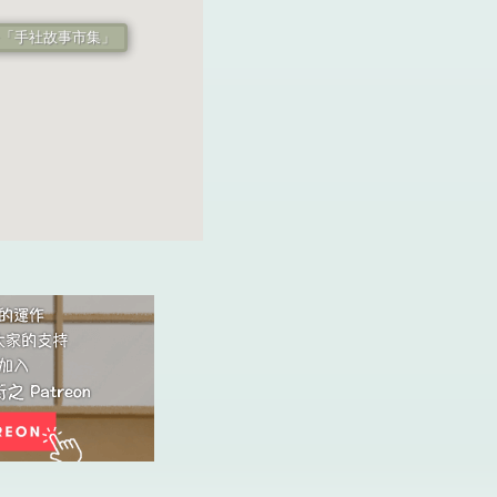
🌟「手社故事市集」