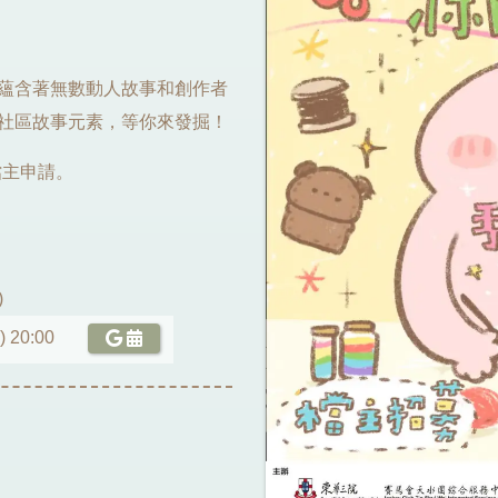
，蘊含著無數動人故事和創作者
和社區故事元素，等你來發掘！
檔主申請。
)
) 20:00