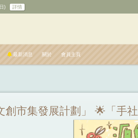
日)
詳情
最新消息
關於
會員主頁
年文創市集發展計劃」 🌟「手