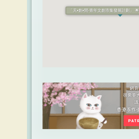
「天•創•間-青年文創市集發展計劃」 