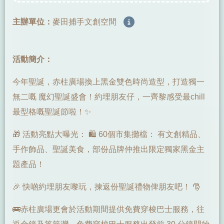
主辦單位：
麥田捕手文創空間
活動簡介：
今年聖誕，赤柱廣場換上黑金雙色時尚造型，打造獨一
無二嘅 魔幻聖誕盛會！約埋朋友仔，一齊黎感受最chill
最型格嘅聖誕節啦！✨
🎁 活動亮點大曝光： 🛍 60個市集攤檔： 有文創精品、
手作飾品、聖誕美食，部份品牌仲推出限定獨家黑金主
題產品！
🎉 快啲約埋朋友嚟玩，揀返份聖誕禮物俾朋友吧！ 🎅
🚌赤柱廣場更會於活動期間提供免費穿梭巴士服務，往