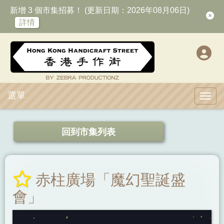
新增 3 個市集招募！ (更新日期：2026年08月06日)
詳情
選單
Toggl
回到市集列表
赤柱廣場「魔幻聖誕盛
會」