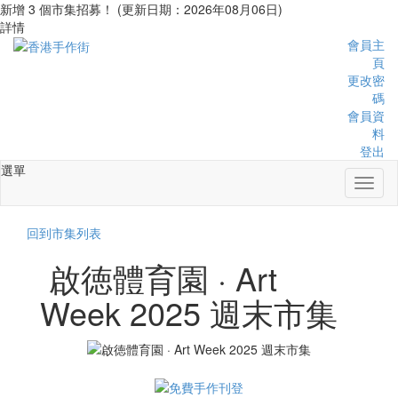
新增 3 個市集招募！ (更新日期：2026年08月06日)
詳情
會員主
頁
更改密
碼
會員資
料
登出
選單
Toggl
naviga
回到市集列表
啟徳體育園 · Art
Week 2025 週末市集