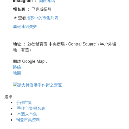
Instagram
：
開啟連結
報名表
：
已完成招募
📌 查看
招募中的市集列表
彙報連結失效
地址
：
啟徳體育園 中央廣場 · Central Square（半户外埸
地，有蓋）
開啟 Google Map：
路線
地圖
選單
手作市集
手作市集報名表
本週末市集
刊登市集資料