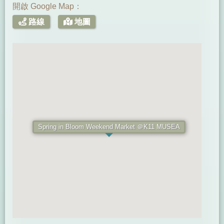
開啟 Google Map：
路線
地圖
Spring in Bloom Weekend Market ＠K11 MUSEA