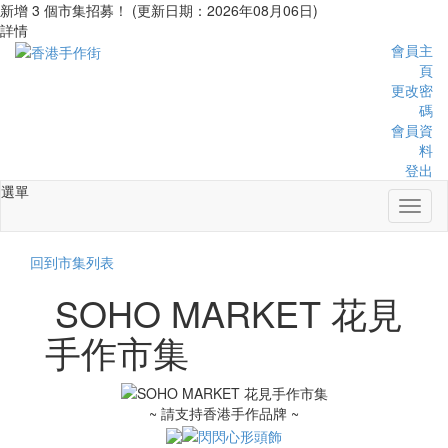
新增 3 個市集招募！ (更新日期：2026年08月06日)
詳情
會員主
頁
更改密
碼
會員資
料
登出
選單
Toggl
naviga
回到市集列表
SOHO MARKET 花見
手作市集
~ 請支持香港手作品牌 ~