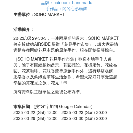
品牌：hairloom_handmade
手作品：閃閃心形頭飾
主辦單位：
SOHO MARKET
活動簡介：
22-23/3及29-30/3，一連兩星期的週末，SOHO MARKET
將定於啟德AIRSIDE 舉辦「花見手作市集」，讓大家盡情
選購各種圍繞花見主題的原創手作。現在開始招募檔主。
［SOHO MARKET 花見手作市集］歡迎本地手作人參
與，除了有圍繞植物盆景、花藝擺設、花樣服飾、花紋布
藝、花茶咖啡、花味香薰等原創手作外，還有烘焙糕餅、
肥皂香水及鈎織皮革等生活創作，希望大家好好享受這趟
幸福的賞花見之旅，花見！🌸
所有資料以主辦單位之最後公布為準。
市集日期
(按"G"字加到 Google Calendar)
2025-03-22 (Sat) 12:00 -
2025-03-23 (Sun) 20:00
2025-03-29 (Sat) 12:00 -
2025-03-30 (Sun) 20:00