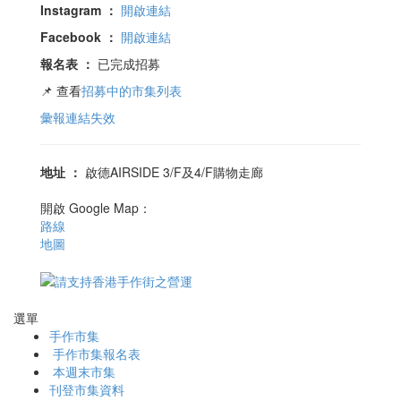
Instagram
：
開啟連結
Facebook
：
開啟連結
報名表
：
已完成招募
📌 查看
招募中的市集列表
彙報連結失效
地址
：
啟德AIRSIDE 3/F及4/F購物走廊
開啟 Google Map：
路線
地圖
選單
手作市集
手作市集報名表
本週末市集
刊登市集資料