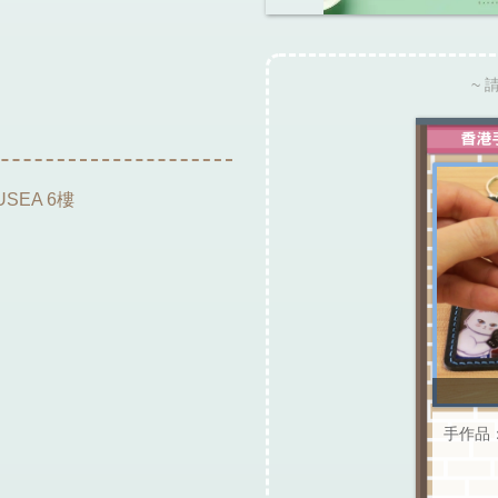
~ 
SEA 6樓
手作品