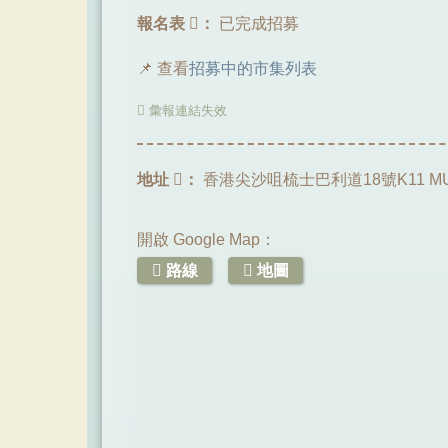
報名表
：
已完成招募
📌 查看
招募中的市集列表
彙報連結失效
地址
：
香港尖沙咀梳士巴利道18號K11 MU
開啟 Google Map：
路線
地圖