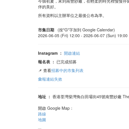
今個初夏，來到南豐紗廠，在輕柔的時光裡慢慢停
伴的美好。
所有資料以主辦單位之最後公布為準。
市集日期
(按"G"字加到 Google Calendar)
2026-06-05 (Fri) 12:00 -
2026-06-07 (Sun) 19:00
Instagram
：
開啟連結
報名表
：
已完成招募
📌 查看
招募中的市集列表
彙報連結失效
地址
：
香港荃灣柴灣角白田壩街45號南豐紗廠 The M
開啟 Google Map：
路線
地圖