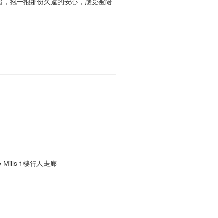
留，抱一抱那份久違的安心，感受被陪
ills 1樓行人走廊