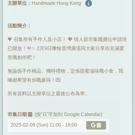
主辦單位：
Handmade Hong Kong
活動簡介：
💖 召集所有手作人及小店！ 💖 情人節市集嘅攤位申請現
已開放！🌹✨ 2月9日嚟愉景灣廣場同大家分享你充滿愛
意嘅創作吧！
無論係手作精品、獨特禮物，定係甜蜜滋味嘅小食，我
哋都希望有你嘅參與！💌
所有資料以主辦單位之最後公布為準。
市集日期
(按"G"字加到 Google Calendar)
2025-02-09 (Sun) 11:00 -
18:00