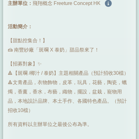
主辦單位：
飛翔概念 Freeture Concept HK
活動簡介：
【甜點控集合！】
🍰 南豐紗廠「斑斕 X 泰奶」甜品祭來了！
【招募對象】✨
🔺【斑斕 /椰汁 / 泰奶】主題相關產品（預計招收30檔）
🔺文青產品，衣物飾物，皮革，玩具，花藝，陶瓷，蠟
燭，香薰，香水，布藝，織物，擺設，盆栽，寵物用
品，本地設計品牌、本土手作、各國特色產品。（預計
招收10檔）
所有資料以主辦單位之最後公布為準。