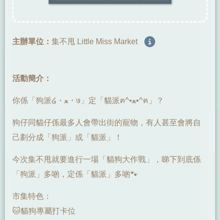
主辦單位：
集不甩 Little Miss Market
活動簡介：
你係「狗派໒・ﻌ・७」定「貓派ฅ^•ﻌ•^ฅ」？
狗仔同貓仔係最多人會帶出街的寵物，有人甚至會將自
己劃分成「狗派」或「貓派」！
今次集不甩就要進行一場「貓狗大作戰」，睇下到底係
「狗派」多啲，定係「貓派」多啲🐾
市集特色：
🐱貓狗專屬打卡位