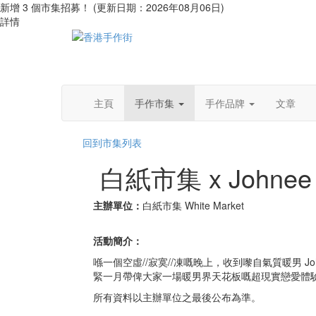
新增 3 個市集招募！ (更新日期：2026年08月06日)
詳情
主頁
手作市集
手作品牌
文章
回到市集列表
白紙市集 x Johne
主辦單位：
白紙市集 White Market
活動簡介：
喺一個空虛//寂寞//凍嘅晚上，收到嚟自氣質暖男 John
緊一月帶俾大家一場暖男界天花板嘅超現實戀愛體驗<
所有資料以主辦單位之最後公布為準。