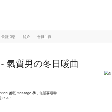
最新消息
關於
會員主頁
e - 氣質男の冬日暖曲
ee 醬嘅 message 📠，佢話要喺嚟
 ♨️.ᐟ