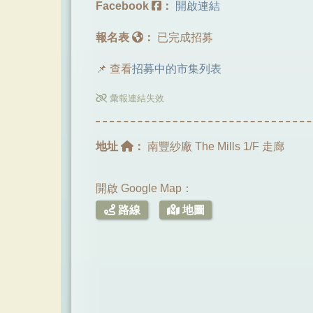
Facebook
：
開啟連結
報名表
：
已完成招募
📌 查看
招募中的市集列表
彙報連結失效
地址
：
南豐紗廠 The Mills 1/F 走廊
開啟 Google Map：
路線
地圖