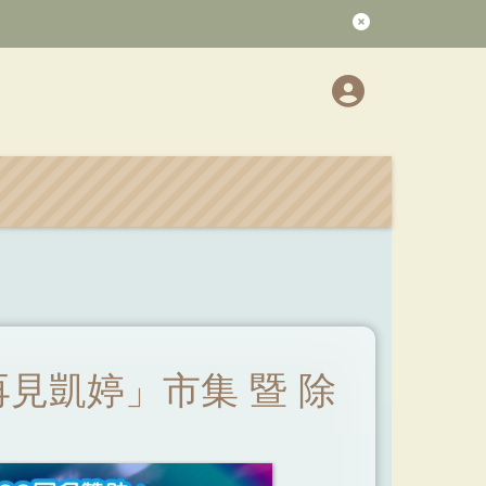
- 「再見凱婷」市集 暨 除