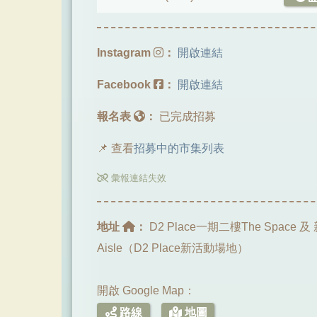
Instagram
：
開啟連結
Facebook
：
開啟連結
報名表
：
已完成招募
📌 查看
招募中的市集列表
彙報連結失效
地址
：
D2 Place一期二樓The Space
Aisle（D2 Place新活動場地）
開啟 Google Map：
路線
地圖