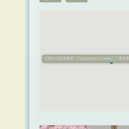
CROCO冠名贊助：Figurecross X Lewis -