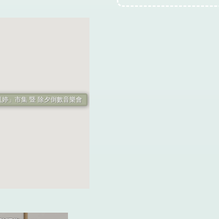
 「再見凱婷」市集 暨 除夕倒數音樂會