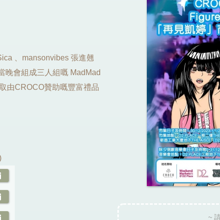
、mansonvibes 張進翹
當晚會組成三人組嘅 MadMad
取由CROCO贊助嘅豐富禮品
)
~ 