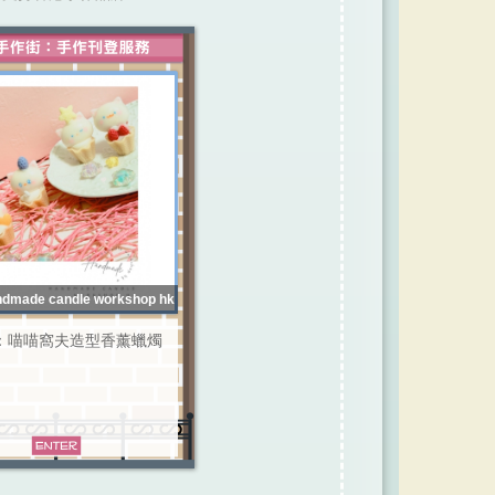
made candle workshop hk
：喵喵窩夫造型香薰蠟燭