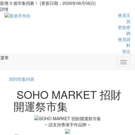
新增 3 個市集招募！ (更新日期：2026年08月06日)
詳情
會員主
頁
更改密
碼
會員資
料
登出
選單
Toggl
naviga
回到市集列表
SOHO MARKET 招財
開運祭市集
~ 請支持香港手作品牌 ~