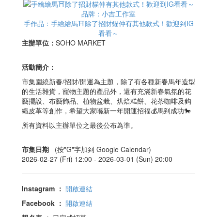
品牌：小吉工作室
手作品：手繪繪馬⛩️除了招財貓仲有其他款式！歡迎到IG
看看～
主辦單位：
SOHO MARKET
活動簡介：
市集圍繞新春/招財/開運為主題，除了有各種新春馬年造型
的生活雜貨，寵物主題的產品外，還有充滿新春氣氛的花
藝擺設、布藝飾品、植物盆栽、烘焙糕餅、花茶咖啡及鈎
織皮革等創作，希望大家喺新一年開運招福💰馬到成功🐎
所有資料以主辦單位之最後公布為準。
市集日期
(按"G"字加到 Google Calendar)
2026-02-27 (Fri) 12:00 -
2026-03-01 (Sun) 20:00
Instagram
：
開啟連結
Facebook
：
開啟連結