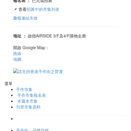
報名表
：
已完成招募
📌 查看
招募中的市集列表
彙報連結失效
地址
：
啟德AIRSIDE 3/F及4/F購物走廊
開啟 Google Map：
路線
地圖
選單
手作市集
手作市集報名表
本週末市集
刊登市集資料
手作街：品牌目錄