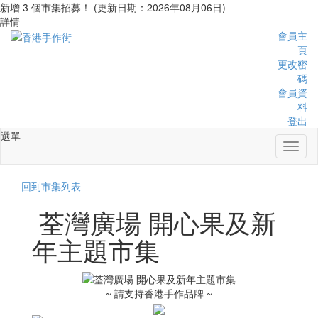
新增 3 個市集招募！ (更新日期：2026年08月06日)
詳情
會員主
頁
更改密
碼
會員資
料
登出
選單
Toggl
naviga
回到市集列表
荃灣廣場 開心果及新
年主題市集
~ 請支持香港手作品牌 ~