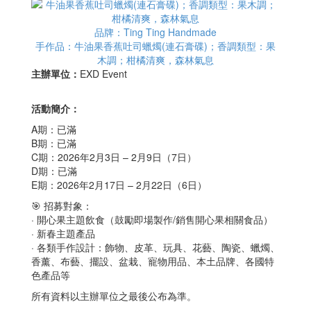
品牌：Ting Ting Handmade
手作品：牛油果香蕉吐司蠟燭(連石膏碟)；香調類型：果
木調；柑橘清爽，森林氣息
主辦單位：
EXD Event
活動簡介：
A期：已滿
B期：已滿
C期：2026年2月3日 – 2月9日（7日）
D期：已滿
E期：2026年2月17日 – 2月22日（6日）
🎯 招募對象：
· 開心果主題飲食（鼓勵即場製作/銷售開心果相關食品）
· 新春主題產品
· 各類手作設計：飾物、皮革、玩具、花藝、陶瓷、蠟燭、
香薰、布藝、擺設、盆栽、寵物用品、本土品牌、各國特
色產品等
所有資料以主辦單位之最後公布為準。