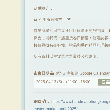
活動簡介：
🌸 召集所有檔主！ 🌸
愉景灣星期日市集 4月13日現正開放申請！ 
機會，與我們一起迎接春日節慶！隨著訪客
接觸尋找時令好物、禮品和手作精品的理想
所有資料以主辦單位之最後公布為準。
市集日期
(按"G"字加到 Google Calendar
2025-04-13 (Sun) 11:00 -
18:00
網頁
：
https://www.handmadehongkong.c
easter-market-april-2025/