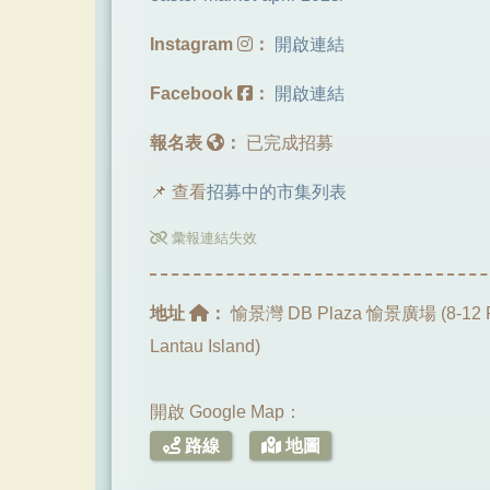
Instagram
：
開啟連結
Facebook
：
開啟連結
報名表
：
已完成招募
📌 查看
招募中的市集列表
彙報連結失效
地址
：
愉景灣 DB Plaza 愉景廣場 (8-12 Pla
Lantau Island)
開啟 Google Map：
路線
地圖