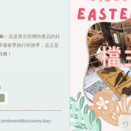
🛍️✨ 這是展示您獨特產品的好
準備春季旅行和換季，這正是
時機！
)
om/event/discovery-bay-