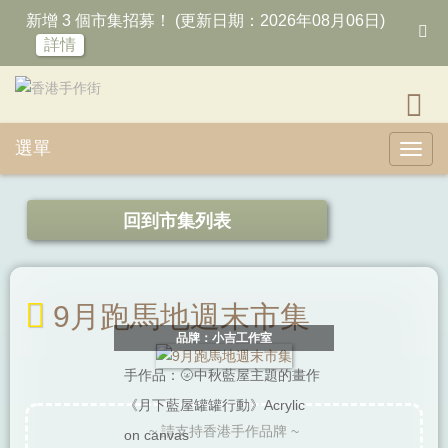
新增 3 個市集招募！ (更新日期：2026年08月06日)
詳情
選單
Toggl
回到市集列表
9月跑馬地週末市集
品牌：小吉工作室
手作品：🌝中秋藍屋主題的畫作
《月下藍屋罐罐行動》Acrylic
~ 請支持香港手作品牌 ~
on canvas