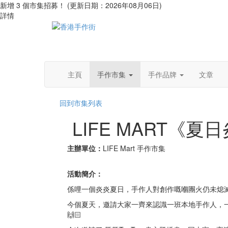
新增 3 個市集招募！ (更新日期：2026年08月06日)
詳情
主頁
手作市集
手作品牌
文章
回到市集列表
LIFE MART《
主辦單位：
LIFE Mart 手作市集
活動簡介：
係哩一個炎炎夏日，手作人對創作嘅嗰團火仍未熄滅
今個夏天，邀請大家一齊來認識一班本地手作人，
🙌🏻