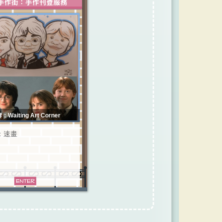
：Waiting Art Corner
：速畫