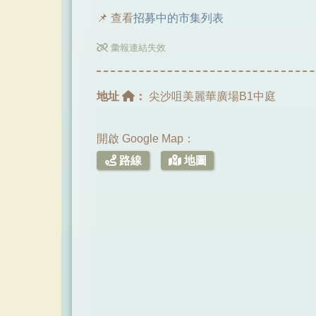
📌 查看
招募中的市集列表
彙報連結失效
地址
：
尖沙咀美麗華廣場B1中庭
開啟 Google Map：
路線
地圖