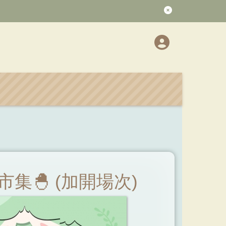
文創市集🐣 (加開場次)