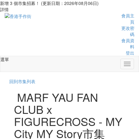
新增 3 個市集招募！ (更新日期：2026年08月06日)
詳情
會員主
頁
更改密
碼
會員資
料
登出
選單
Toggl
naviga
回到市集列表
MARF YAU FAN
CLUB x
FIGURECROSS - MY
City MY Story市集