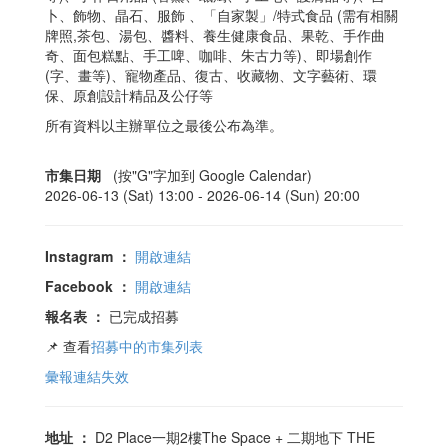
卜、飾物、晶石、服飾 、「自家製」/特式食品 (需有相關
牌照,茶包、湯包、醬料、養生健康食品、果乾、手作曲
奇、面包糕點、手工啤、咖啡、朱古力等)、即場創作
(字、畫等)、寵物產品、復古、收藏物、文字藝術、環
保、原創設計精品及公仔等
所有資料以主辦單位之最後公布為準。
市集日期
(按"G"字加到 Google Calendar)
2026-06-13 (Sat) 13:00 -
2026-06-14 (Sun) 20:00
Instagram
：
開啟連結
Facebook
：
開啟連結
報名表
：
已完成招募
📌 查看
招募中的市集列表
彙報連結失效
地址
：
D2 Place一期2樓The Space + 二期地下 THE