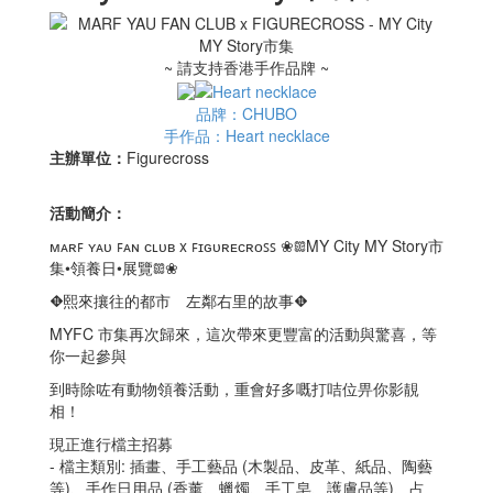
~ 請支持香港手作品牌 ~
品牌：CHUBO
手作品：Heart necklace
主辦單位：
Figurecross
活動簡介：
ᴍᴀʀꜰ ʏᴀᴜ ꜰᴀɴ ᴄʟᴜʙ x ꜰɪɢᴜʀᴇᴄʀᴏꜱꜱ ❀𖡗MY City MY Story市
集•領養日•展覽𖡗❀
⛖熙來攘往的都市 左鄰右里的故事⛖
MYFC 市集再次歸來，這次帶來更豐富的活動與驚喜，等
你一起參與
到時除咗有動物領養活動，重會好多嘅打咭位畀你影靚
相！
現正進行檔主招募
- 檔主類別: 插畫、手工藝品 (木製品、皮革、紙品、陶藝
等)、手作日用品 (香薰、蠟燭、手工皂、護膚品等)、占