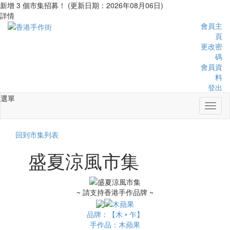
新增 3 個市集招募！ (更新日期：2026年08月06日)
詳情
會員主
頁
更改密
碼
會員資
料
登出
選單
Toggl
naviga
回到市集列表
盛夏涼風市集
~ 請支持香港手作品牌 ~
品牌：【木 • 乍】
手作品：木蘋果