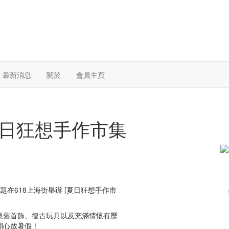
最新消息
關於
會員主頁
T夏日狂想手作市集
為主題在618上海街舉辦 [夏日狂想手作市
懷舊首飾、復古玩具以及充滿情懷有歷
開心放暑假！