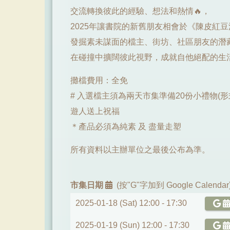
交流轉換彼此的經驗、想法和熱情🔥，
2025年讓書院的新舊朋友相會於《陳皮紅豆
發掘素未謀面的檔主、街坊、社區朋友的潛藏
在碰撞中擴闊彼此視野，成就自他絕配的生活調
攤檔費用：全免
# 入選檔主須為兩天市集準備20份小禮物(
遊人送上祝福
＊產品必須為純素 及 盡量走塑
所有資料以主辦單位之最後公布為準。
市集日期
(按"G"字加到 Google Calendar
2025-01-18 (Sat) 12:00 -
17:30
2025-01-19 (Sun) 12:00 -
17:30