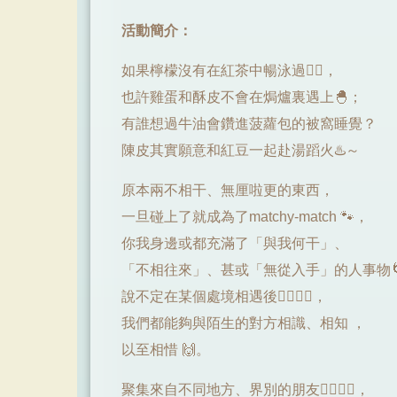
活動簡介：
如果檸檬沒有在紅茶中暢泳過🏊‍♂️，
也許雞蛋和酥皮不會在焗爐裏遇上🐣；
有誰想過牛油會鑽進菠蘿包的被窩睡覺？
陳皮其實願意和紅豆一起赴湯蹈火♨️～
原本兩不相干、無厘啦更的東西，
一旦碰上了就成為了matchy-match 🐾，
你我身邊或都充滿了「與我何干」、
「不相往來」、甚或「無從入手」的人事物
說不定在某個處境相遇後🏃‍♂️🏃‍♀️，
我們都能夠與陌生的對方相識、相知 ，
以至相惜 🙌。
聚集來自不同地方、界別的朋友🙆‍♂️🙆‍♀️，