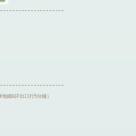
康地鐵站F出口行5分鐘）