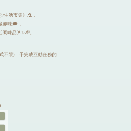
沙生活市集》🎪，
趣味🗯️，
味品🤸✨🌈。
形式不限)，予完成互動任務的
)