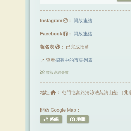
Instagram
：
開啟連結
Facebook
：
開啟連結
報名表
：
已完成招募
📌 查看
招募中的市集列表
彙報連結失效
地址
：
屯門屯富路清涼法苑清山塾 （兆
開啟 Google Map：
路線
地圖