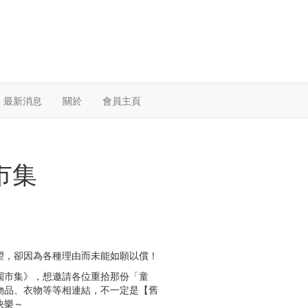
最新消息
關於
會員主頁
市集
望，卻因為各種理由而未能如願以償！
長大巨嬰樂園市集》，想邀請各位重拾那份「童
物品、衣物等等相連結，不一定是【舊
快樂～