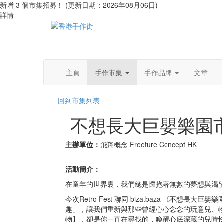
新增 3 個市集招募！ (更新日期：2026年08月06日)
詳情
主頁
手作市集
手作品牌
文章
回到市集列表
不想長大巨嬰樂園
主辦單位：
飛翔概念 Freeture Concept HK
活動簡介：
在童年的世界裏，我們總是懷抱著無數的夢想與渴
今次Retro Fest 聯同 biza.baza 《不想
趣」，讓我們重新與那些曾經心心念念的玩意兒、
物】，卻是你一直在尋找的，喚醒心底深藏的兒時