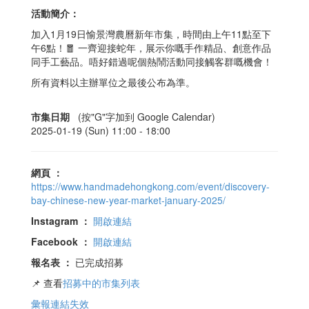
活動簡介：
加入1月19日愉景灣農曆新年市集，時間由上午11點至下
午6點！🧧 一齊迎接蛇年，展示你嘅手作精品、創意作品
同手工藝品。唔好錯過呢個熱鬧活動同接觸客群嘅機會！
所有資料以主辦單位之最後公布為準。
市集日期
(按"G"字加到 Google Calendar)
2025-01-19 (Sun) 11:00 -
18:00
網頁
：
https://www.handmadehongkong.com/event/discovery-
bay-chinese-new-year-market-january-2025/
Instagram
：
開啟連結
Facebook
：
開啟連結
報名表
：
已完成招募
📌 查看
招募中的市集列表
彙報連結失效