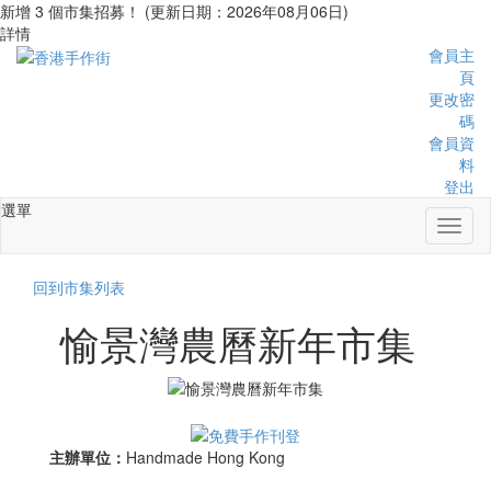
新增 3 個市集招募！ (更新日期：2026年08月06日)
詳情
會員主
頁
更改密
碼
會員資
料
登出
選單
Toggl
naviga
回到市集列表
愉景灣農曆新年市集
主辦單位：
Handmade Hong Kong