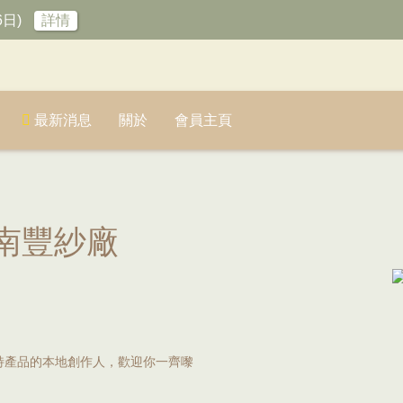
6日)
詳情
最新消息
關於
會員主頁
南豐紗廠
特產品的本地創作人，歡迎你一齊嚟