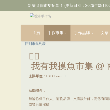
新增 3 個市集招募！ (更新日期：2026年08月0
主頁
手作市集
手作品牌
文章
回到市集列表
我有我摸魚市集 @ 
主辦單位：
EXD Event
活動簡介：
無論你係手作人、寵物品牌、文青設計師，定係有獨
南豐紗廠擺檔！