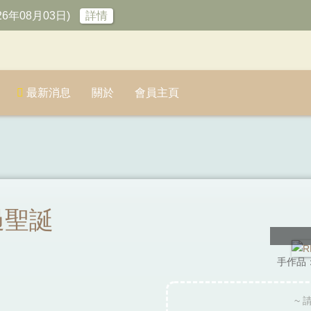
6年08月03日)
詳情
最新消息
關於
會員主頁
過聖誕
手作品：P
~ 