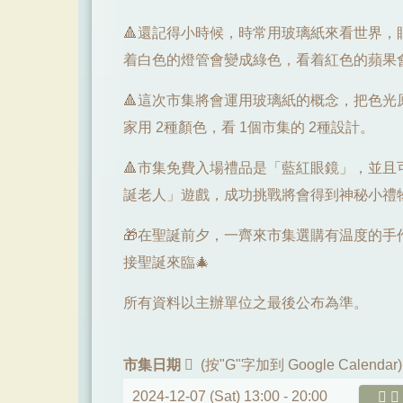
🔺還記得小時候，時常用玻璃紙來看世界，
着白色的燈管會變成綠色，看着紅色的蘋果
🔺這次市集將會運用玻璃紙的概念，把色光
家用 2種顏色，看 1個市集的 2種設計。
🔺市集免費入場禮品是「藍紅眼鏡」，並且
誕老人」遊戲，成功挑戰將會得到神秘小禮
🎁在聖誕前夕，一齊來市集選購有温度的手
接聖誕來臨🎄
所有資料以主辦單位之最後公布為準。
市集日期
(按"G"字加到 Google Calendar)
2024-12-07 (Sat) 13:00 -
20:00