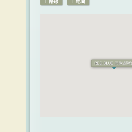
路線
地圖
RED BLUE 同你過聖