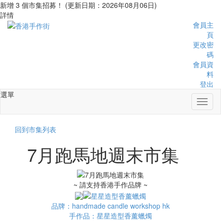
新增 3 個市集招募！ (更新日期：2026年08月06日)
詳情
會員主
頁
更改密
碼
會員資
料
登出
選單
Toggl
naviga
回到市集列表
7月跑馬地週末市集
~ 請支持香港手作品牌 ~
品牌：handmade candle workshop hk
手作品：星星造型香薰蠟燭