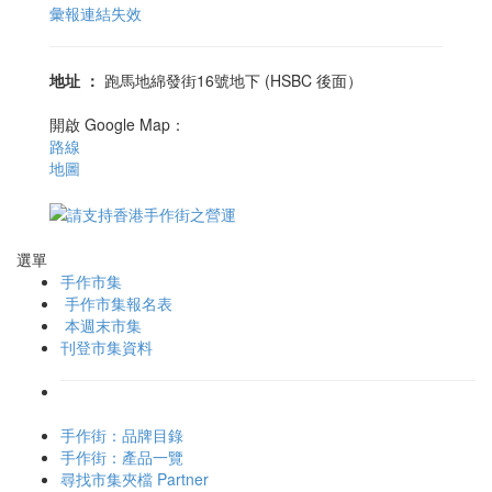
彙報連結失效
地址
：
跑馬地綿發街16號地下 (HSBC 後面）
開啟 Google Map：
路線
地圖
選單
手作市集
手作市集報名表
本週末市集
刊登市集資料
手作街：品牌目錄
手作街：產品一覽
尋找市集夾檔 Partner