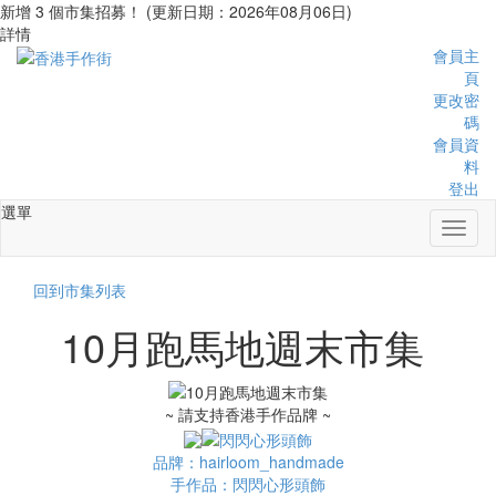
新增 3 個市集招募！ (更新日期：2026年08月06日)
詳情
會員主
頁
更改密
碼
會員資
料
登出
選單
Toggl
naviga
回到市集列表
10月跑馬地週末市集
~ 請支持香港手作品牌 ~
品牌：hairloom_handmade
手作品：閃閃心形頭飾