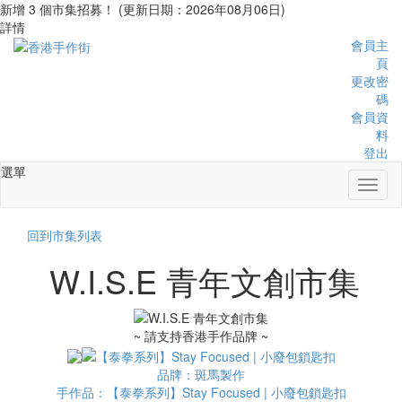
新增 3 個市集招募！ (更新日期：2026年08月06日)
詳情
會員主
頁
更改密
碼
會員資
料
登出
選單
Toggl
naviga
回到市集列表
W.I.S.E 青年文創市集
~ 請支持香港手作品牌 ~
品牌：斑馬製作
手作品：【泰拳系列】Stay Focused | 小廢包鎖匙扣