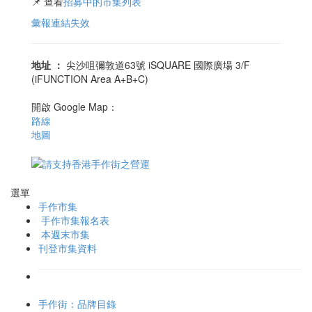
📌 查看
招募中的市集列表
彙報連結失效
地址
：
尖沙咀彌敦道63號 iSQUARE 國際廣場 3/F
(iFUNCTION Area A+B+C)
開啟 Google Map：
路線
地圖
選單
手作市集
手作市集報名表
本週末市集
刊登市集資料
手作街：品牌目錄