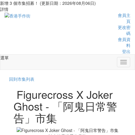
新增 3 個市集招募！ (更新日期：2026年08月06日)
詳情
會員主
頁
更改密
碼
會員資
料
登出
選單
Toggl
naviga
回到市集列表
Figurecross X Joker
Ghost - 「阿鬼日常警
告」市集