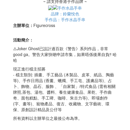
~ 請支持香港手作品牌 ~
品牌：鈴蘭悅色
手作品：手作水晶手串
主辦單位：
Figurecross
活動簡介：
⚠️Joker Ghost已設計過百款《警告》系列作品，非常
good ga。警告大家快啲申請市集，如果唔係後果自負‼️ 哈
哈
現正進行檔主招募
- 檔主類別: 插畫、手工藝品 (木製品、皮革、紙品、陶藝
等)、手作日用品 (香薰、蠟燭、手工皂、護膚品等)、占
卜、飾物、晶石、服飾 、「自家製」/特式食品 (需有相關
牌照,茶包、湯包、醬料、養生健康食品、果乾、手作曲
奇、面包糕點、手工啤、咖啡、朱古力等)、即場創作
(字、畫等)、寵物產品、復古、收藏物、文字藝術、環
保、原創設計精品及公仔等
所有資料以主辦單位之最後公布為準。