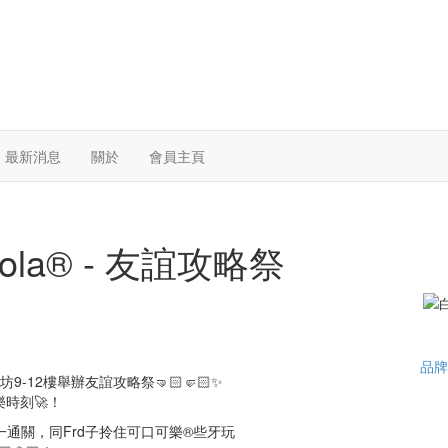
最新消息
關於
會員主頁
ola®️ - 友誼攻略祭
品牌
坊9-12樓舉辦友誼攻略祭🤜🏻🤛🏻✨
時刻🚀！
通關，同Frd子拎住可口可樂®️些牙玩