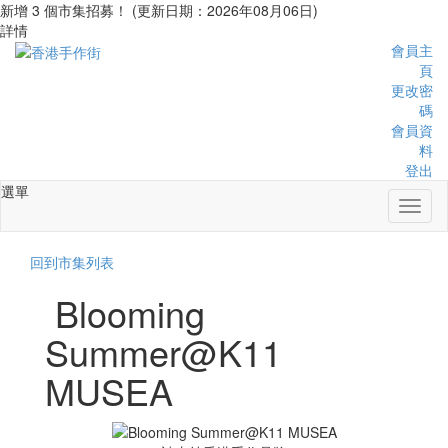
新增 3 個市集招募！ (更新日期：2026年08月06日)
詳情
會員主
頁
更改密
碼
會員資
料
登出
選單
Toggl
naviga
回到市集列表
Blooming
Summer@K11
MUSEA