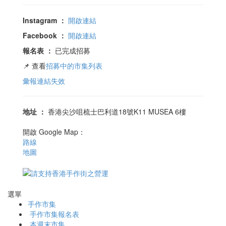
Instagram
：
開啟連結
Facebook
：
開啟連結
報名表
：
已完成招募
📌 查看
招募中的市集列表
彙報連結失效
地址
：
香港尖沙咀梳士巴利道18號K11 MUSEA 6樓
開啟 Google Map：
路線
地圖
選單
手作市集
手作市集報名表
本週末市集