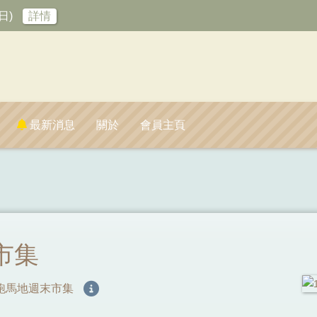
日)
詳情
最新消息
關於
會員主頁
市集
rket 跑馬地週末市集