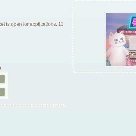
is open for applications. 11
)