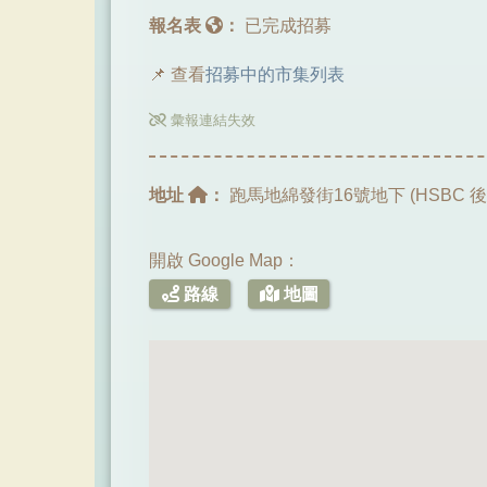
報名表
：
已完成招募
📌 查看
招募中的市集列表
彙報連結失效
地址
：
跑馬地綿發街16號地下 (HSBC 
開啟 Google Map：
路線
地圖