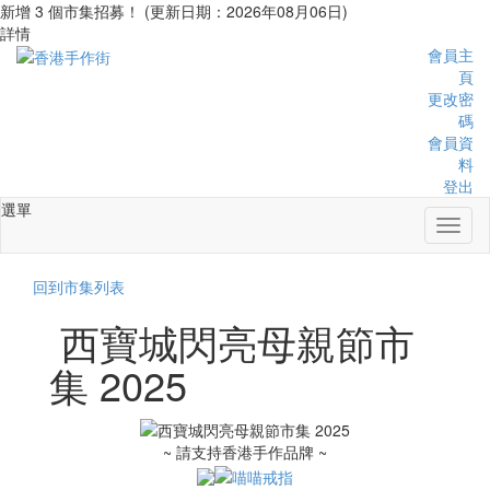
新增 3 個市集招募！ (更新日期：2026年08月06日)
詳情
會員主
頁
更改密
碼
會員資
料
登出
選單
Toggl
naviga
回到市集列表
西寶城閃亮母親節市
集 2025
~ 請支持香港手作品牌 ~