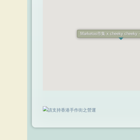
Marketoo市集 x cheeky chee