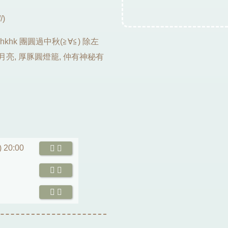
/)
y.hkhk 團圓過中秋(≧∀≦) 除左
月亮, 厚豚圓燈籠, 仲有神秘有
) 20:00